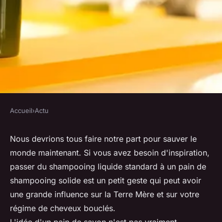
Accueil
›
Actu
ACTU
6 raisons de passer à un
Nous devrions tous faire notre part pour sauver le
monde maintenant. Si vous avez besoin d'inspiration,
shampooing en barre
passer du shampooing liquide standard à un pain de
shampooing solide est un petit geste qui peut avoir
•
14 octobre 2021
•
6 min de lecture
une grande influence sur la Terre Mère et sur votre
régime de cheveux bouclés.