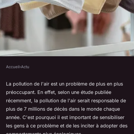
Accueil
›
Actu
ACTU
La pollution de l'air
La pollution de l'air est un problème de plus en plus
préoccupant. En effet, selon une étude publiée
•
27 juillet 2022
•
6 min de lecture
récemment, la pollution de l'air serait responsable de
plus de 7 millions de décès dans le monde chaque
année. C'est pourquoi il est important de sensibiliser
les gens à ce problème et de les inciter à adopter des