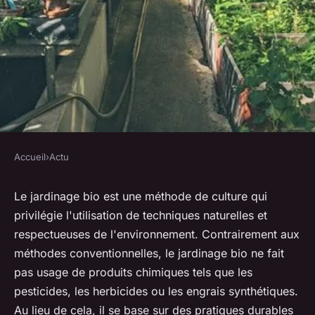
Accueil
›
Actu
ACTU
Jardinage Bio : Créez un
Le jardinage bio est une méthode de culture qui
privilégie l'utilisation de techniques naturelles et
Paradis Vert et Fertile dans
respectueuses de l'environnement. Contrairement aux
Votre Jardin
méthodes conventionnelles, le jardinage bio ne fait
pas usage de produits chimiques tels que les
•
29 novembre 2023
•
5 min de lecture
pesticides, les herbicides ou les engrais synthétiques.
Au lieu de cela, il se base sur des pratiques durables