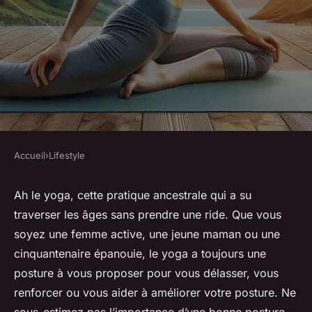
Accueil
›
Lifestyle
LIFESTYLE
Quels sont les exercices de
Ah le yoga, cette pratique ancestrale qui a su
traverser les âges sans prendre une ride. Que vous
yoga idéaux pour améliorer la
soyez une femme active, une jeune maman ou une
posture et l'alignement ?
cinquantenaire épanouie, le yoga a toujours une
posture à vous proposer pour vous délasser, vous
Robin
•
10 mars 2024
•
5 min de lecture
renforcer ou vous aider à améliorer votre posture. Ne