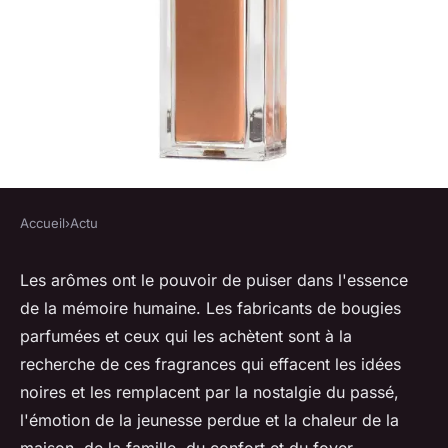
Accueil
›
Actu
ACTU
Les 12 parfums les plus vendus
Les arômes ont le pouvoir de puiser dans l'essence
de la mémoire humaine. Les fabricants de bougies
pour les fabricants de bougies
parfumées et ceux qui les achètent sont à la
recherche de ces fragrances qui effacent les idées
•
14 octobre 2021
•
10 min de lecture
noires et les remplacent par la nostalgie du passé,
l'émotion de la jeunesse perdue et la chaleur de la