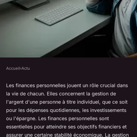
Accueil
›
Actu
ACTU
Conseils en Finance
Les finances personnelles jouent un rôle crucial dans
la vie de chacun. Elles concernent la gestion de
Personnelle : Gérez Vos
l'argent d'une personne à titre individuel, que ce soit
Finances avec Sagesse
pour les dépenses quotidiennes, les investissements
ou l'épargne.
Les finances personnelles
sont
•
8 novembre 2023
•
4 min de lecture
essentielles pour atteindre ses objectifs financiers et
assurer une certaine stabilité économique. La gestion