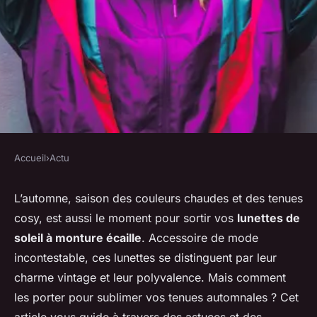
Accueil
›
Actu
ACTU
Astuces pour assortir des
L’automne, saison des couleurs chaudes et des tenues
cosy, est aussi le moment pour sortir vos
lunettes de
lunettes de soleil à monture
soleil à monture écaille
. Accessoire de mode
écaille avec des tenues
incontestable, ces lunettes se distinguent par leur
d'automne
charme vintage et leur polyvalence. Mais comment
les porter pour sublimer vos tenues automnales ? Cet
Robin
•
10 mars 2024
•
5 min de lecture